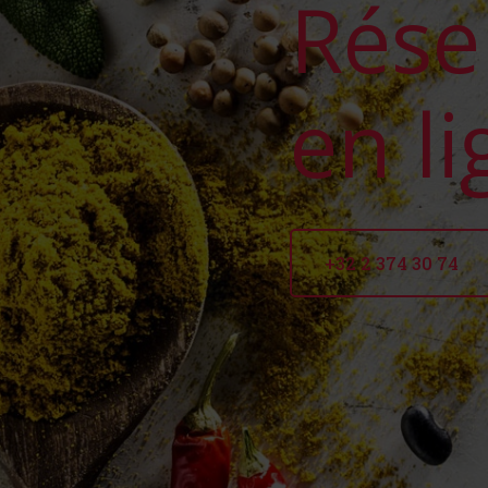
Rése
en l
+32 2 374 30 74