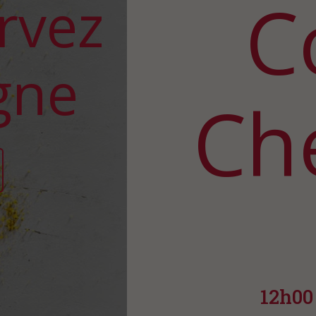
C
rvez
igne
Ch
12h00