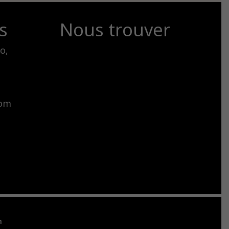
s
Nous trouver
o,
com
n