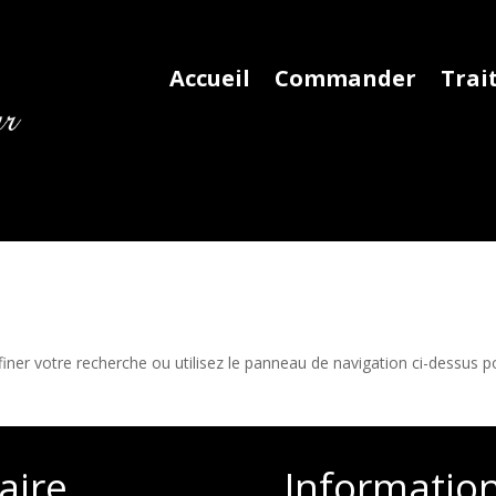
Accueil
Commander
Trai
iner votre recherche ou utilisez le panneau de navigation ci-dessus p
aire
Informatio