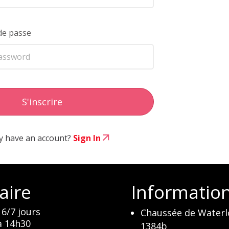
de passe
y have an account?
Sign In
aire
Informatio
6/7 jours
Chaussée de Waterl
à 14h30
1384b