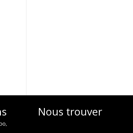
ns
Nous trouver
oo,